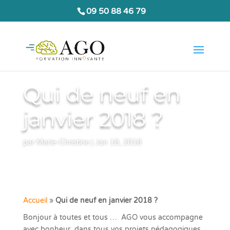
09 50 88 46 79
Qui de neuf en
janvier 2018 ?
par
Marie-Christine
|
Jan 18, 2018
Accueil
»
Qui de neuf en janvier 2018 ?
Bonjour à toutes et tous … AGO vous accompagne
avec bonheur dans tous vos projets pédagogiques,