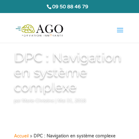
09 50 88 46 79
DPC : Navigation
en système
complexe
par
Marie-Christine
|
Mai 31, 2018
Accueil
»
DPC : Navigation en système complexe