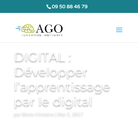
09 50 88 46 79
DIGITAL :
Développer
l’apprentissage
par le digital
par
Marie-Christine
|
Mar 2, 2017