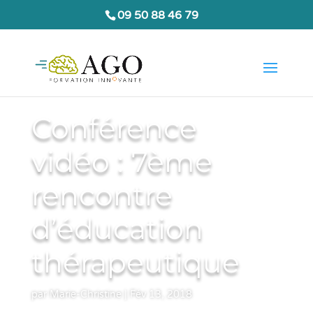
09 50 88 46 79
Conférence
vidéo : 7ème
rencontre
d’éducation
thérapeutique
par
Marie-Christine
|
Fév 13, 2018