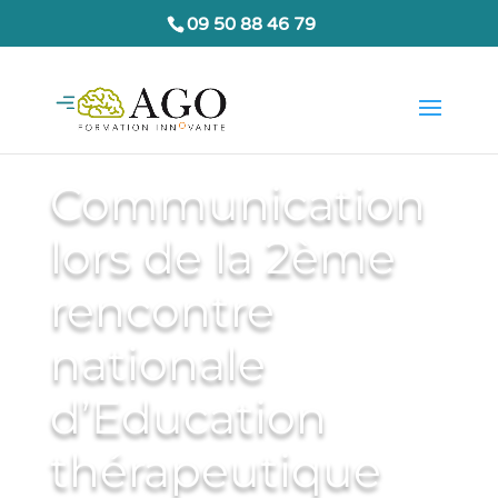
09 50 88 46 79
Communication
lors de la 2ème
rencontre
nationale
d’Education
thérapeutique