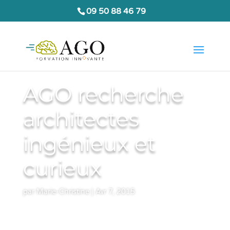
09 50 88 46 79
AGO recherche
architectes
ingénieux et
curieux
par
Marie-Christine
|
Avr 7, 2015