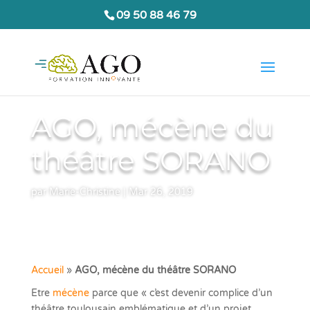
09 50 88 46 79
AGO, mécène du
théâtre SORANO
par
Marie-Christine
|
Mar 26, 2019
Accueil
»
AGO, mécène du théâtre SORANO
Etre
mécène
parce que « c’est devenir complice d’un
théâtre toulousain emblématique et d’un projet