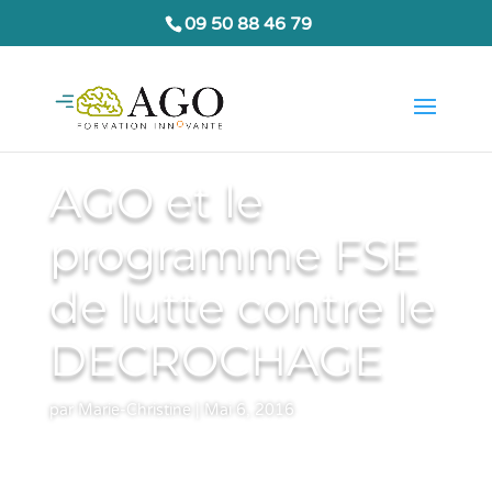
09 50 88 46 79
AGO et le
programme FSE
de lutte contre le
DECROCHAGE
par
Marie-Christine
|
Mai 6, 2016