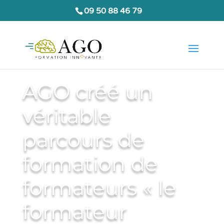
09 50 88 46 79
AGO créé un
véritable
parcours de
formation de
formateurs « le
formateur