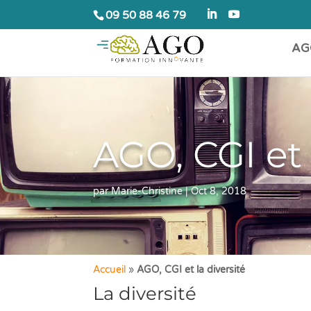
09 50 88 46 79
AG
AGO, CGI et 
par
Marie-Christine
|
Oct 8, 2018
Accueil
»
AGO, CGI et la diversité
La diversité