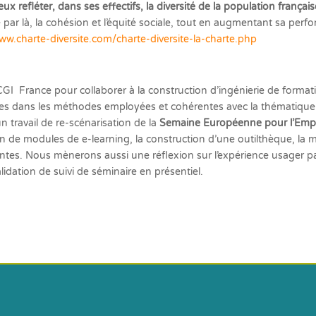
eux refléter, dans ses effectifs, la diversité de la population françai
ise par là, la cohésion et l’équité sociale, tout en augmentant sa p
ww.charte-diversite.com/charte-diversite-la-charte.php
CGI France pour collaborer à la construction d’ingénierie de format
es dans les méthodes employées et cohérentes avec la thématique tra
 travail de re-scénarisation de la
Semaine Européenne pour l’Emp
ion de modules de e-learning, la construction d’une outilthèque, l
tes. Nous mènerons aussi une réflexion sur l’expérience usager pa
lidation de suivi de séminaire en présentiel.