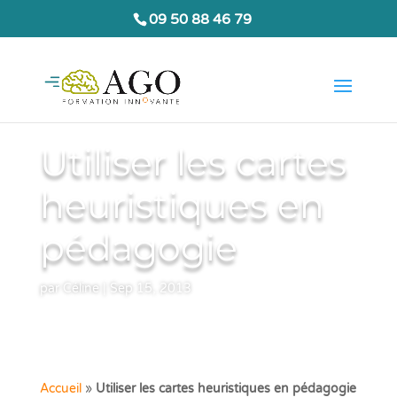
09 50 88 46 79
Utiliser les cartes
heuristiques en
pédagogie
par
Céline
|
Sep 15, 2013
Accueil
»
Utiliser les cartes heuristiques en pédagogie