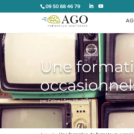
09 50 88 46 79
AG
Une formati
occasionnel
par
Céline
|
Sep 15, 2013