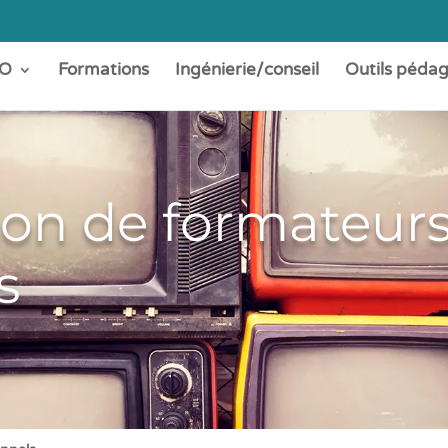
O
Formations
Ingénierie/conseil
Outils péda
on de formateur
s