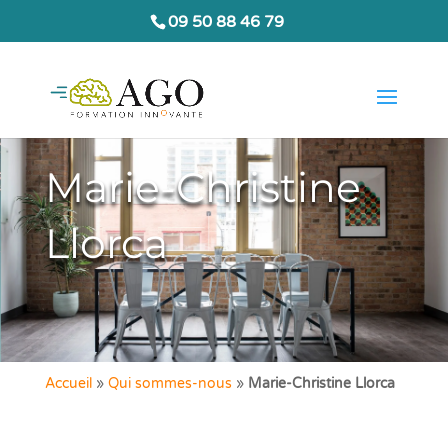
09 50 88 46 79
Marie-Christine
Llorca
Accueil
»
Qui sommes-nous
»
Marie-Christine Llorca