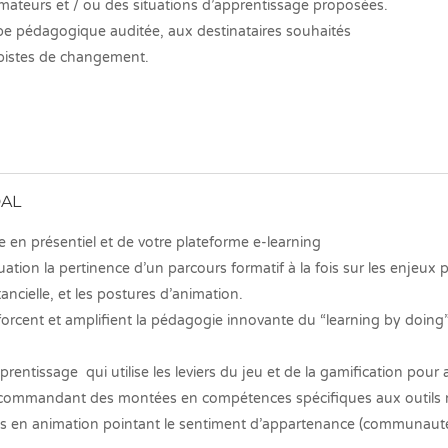
mateurs et / ou des situations d’apprentissage proposées.
ipe pédagogique auditée, aux destinataires souhaités
 pistes de changement.
DAL
 en présentiel et de votre plateforme e-learning
aluation la pertinence d’un parcours formatif à la fois sur les enje
ancielle, et les postures d’animation.
cent et amplifient la pédagogie innovante du “learning by doing” (
prentissage qui utilise les leviers du jeu et de la gamification pour 
en recommandant des montées en compétences spécifiques aux outils 
rts en animation pointant le sentiment d’appartenance (communauté