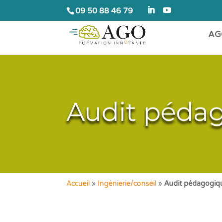
09 50 88 46 79
AG
Audit péda
Accueil
»
Ingénierie/conseil
»
Audit pédagogiq