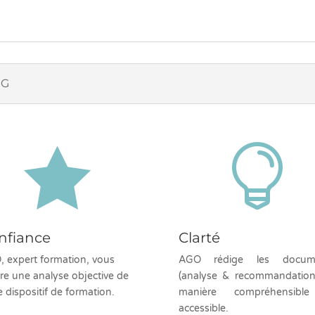
NG


nfiance
Clarté
 expert formation, vous
AGO rédige les docum
vre une analyse objective de
(analyse & recommandation
e dispositif de formation.
manière compréhensibl
accessible.