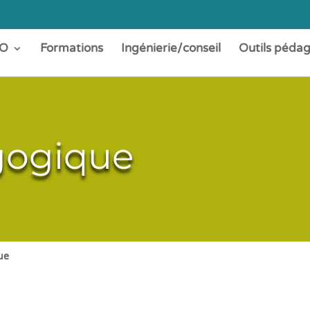
O
Formations
Ingénierie/conseil
Outils péda
gogique
ue