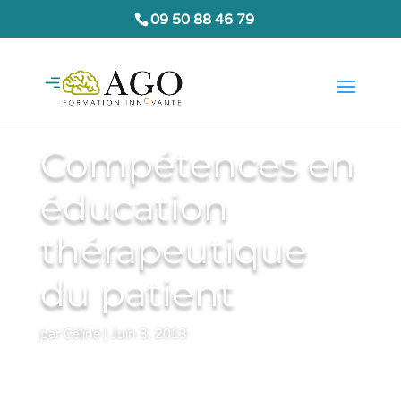
09 50 88 46 79
Compétences en
éducation
thérapeutique
du patient
par
Céline
|
Juin 3, 2013