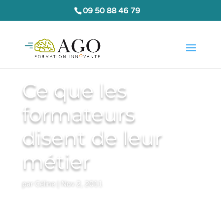
09 50 88 46 79
Ce que les
formateurs
disent de leur
métier
par
Céline
|
Nov 2, 2011